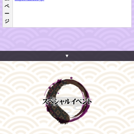
ペ
ー
ジ
▼