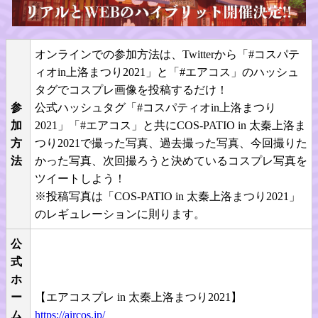
オンラインでの参加方法は、Twitterから「#コスパテ
ィオin上洛まつり2021」と「#エアコス」のハッシュ
タグでコスプレ画像を投稿するだけ！
参
公式ハッシュタグ「#コスパティオin上洛まつり
加
2021」「#エアコス」と共にCOS-PATIO in 太秦上洛ま
方
つり2021で撮った写真、過去撮った写真、今回撮りた
法
かった写真、次回撮ろうと決めているコスプレ写真を
ツイートしよう！
※投稿写真は「COS-PATIO in 太秦上洛まつり2021」
のレギュレーションに則ります。
公
式
ホ
ー
【エアコスプレ in 太秦上洛まつり2021】
ム
https://aircos.jp/