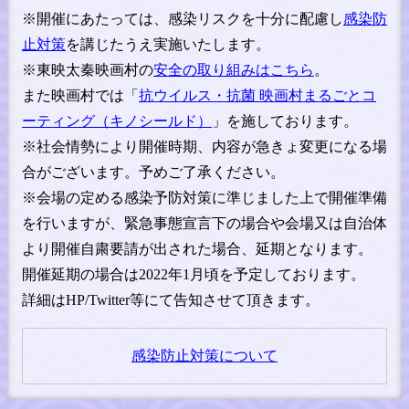
※開催にあたっては、感染リスクを十分に配慮し
感染防
止対策
を講じたうえ実施いたします。
※東映太秦映画村の
安全の取り組みはこちら
。
また映画村では「
抗ウイルス・抗菌 映画村まるごとコ
ーティング（キノシールド）
」を施しております。
※社会情勢により開催時期、内容が急きょ変更になる場
合がございます。予めご了承ください。
※会場の定める感染予防対策に準じました上で開催準備
を行いますが、緊急事態宣言下の場合や会場又は自治体
より開催自粛要請が出された場合、延期となります。
開催延期の場合は2022年1月頃を予定しております。
詳細はHP/Twitter等にて告知させて頂きます。
感染防止対策について