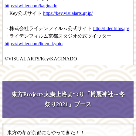
https://twitter.com/kaginado
・Key公式サイト
https://key.visualarts.gr.jp/
・株式会社ライデンフィルム公式サイト
http://lidenfilms.jp/
・ライデンフィルム京都スタジオ公式ツイッター
https://twitter.com/liden_kyoto
©VISUAL ARTS/Key/KAGINADO
東方Project×太秦上洛まつり「博麗神社～冬
祭り2021」ブース
東方の冬が京都にもやってきた！！