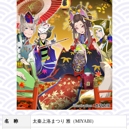
名　称
太秦上洛まつり 雅（MIYABI）