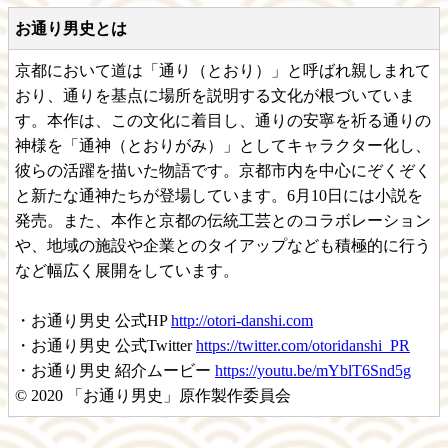
お通り男史とは
京都において道は「通り（とおり）」と呼ばれ親しまれて
おり、通りを基点に場所を説明する文化が根づいていま
す。本作は、この文化に着目し、通りの安寧を祈る通りの
神様を「通神（とおりがみ）」としてキャラクター化し、
彼らの活躍を描いた物語です。京都市内を中心にぞくぞく
と新たな通神たちが登場しています。6月10日には小説を
発売。また、本作と京都の伝統工芸とのコラボレーション
や、地域の施設や企業とのタイアップなども積極的に行う
など幅広く展開をしています。
・お通り男史 公式HP
http://otori-danshi.com
・お通り男史 公式Twitter
https://twitter.com/otoridanshi_PR
・お通り男史 紹介ムービー
https://youtu.be/mYblT6Snd5g
© 2020 「お通り男史」原作製作委員会