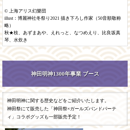
© 上海アリス幻樂団
illust：博麗神社冬祭り2021 描き下ろし作家（50音順敬称
略）
秋★枝、あずまあや、えれっと、なつめえり、比良坂真
琴、水炊き
神田明神1300年事業 ブース
神田明神に関する歴史などをご紹介いたします。
神田祭にて販売した「神田祭×ガールズバンドパーテ
ィ」コラボグッズも一部販売予定！