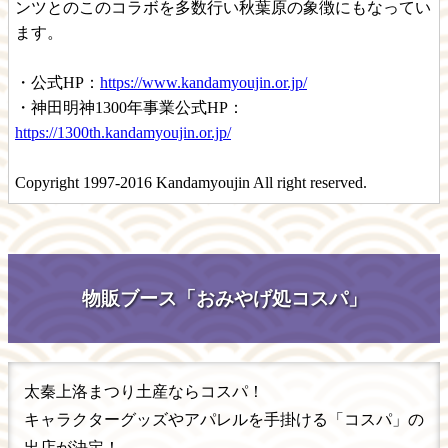
ンツとのこのコラボを多数行い秋葉原の象徴にもなってい
ます。
・公式HP：
https://www.kandamyoujin.or.jp/
・神田明神1300年事業公式HP：
https://1300th.kandamyoujin.or.jp/
Copyright 1997-2016 Kandamyoujin All right reserved.
物販ブース「おみやげ処コスパ」
太秦上洛まつり土産ならコスパ！
キャラクターグッズやアパレルを手掛ける「コスパ」の
出店が決定！