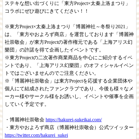
ステキな想い出づくりに「東方Project×太秦上洛まつり」
コラボにぜひ遊びにきてください！！
※東方Project×太秦上洛まつり「博麗神社～冬祭り2021」
は、「東方やおよろず商店」を運営しております「博麗神
社崇敬会」が東方Projectの著作権元である「上海アリス幻
樂団」の許諾を得て企画したイベントです。
※東方Projectの二次著作商業商品を中心にご紹介するイベ
ントであり、「上海アリス幻樂団」のオフィシャルイベン
トではございませんのでご注意ください。
※「博麗神社崇敬会」は東方Projectを応援する企業団体や
個人にて結成されたファンクラブであり、今後も様々なメ
ーカー様やサークル様をお誘いし、イベントや催事を企画
していく予定です。
・博麗神社崇敬会
https://hakurei-sukeikai.com/
・東方やおよろず商店（博麗神社崇敬会）公式ツイッター
https://twitter.com/hakurei_sukei